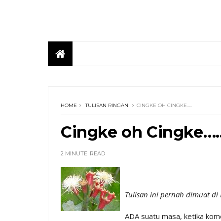
HOME
TULISAN RINGAN
CINGKE OH CINGKE…..
Cingke oh Cingke….
2 MINUTE
READ
Tulisan ini pernah dimuat d
ADA suatu masa, ketika kom