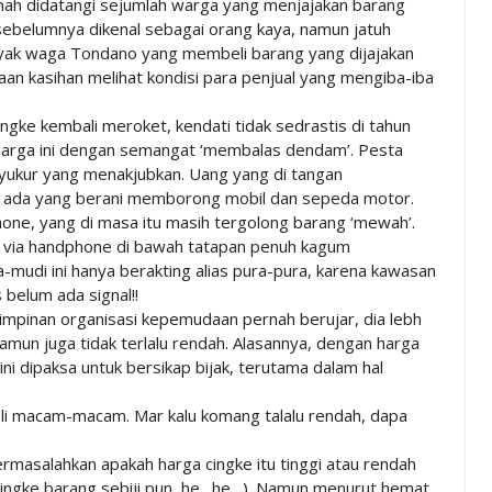
nah didatangi sejumlah warga yang menjajakan barang
sebelumnya dikenal sebagai orang kaya, namun jatuh
anyak waga Tondano yang membeli barang yang dijajakan
aan kasihan melihat kondisi para penjual yang mengiba-iba
ingke kembali meroket, kendati tidak sedrastis di tahun
n harga ini dengan semangat ‘membalas dendam’. Pesta
syukur yang menakjubkan. Uang yang di tangan
an ada yang berani memborong mobil dan sepeda motor.
ne, yang di masa itu masih tergolong barang ‘mewah’.
 via handphone di bawah tatapan penuh kagum
-mudi ini hanya berakting alias pura-pura, karena kawasan
 belum ada signal!!
impinan organisasi kepemudaan pernah berujar, dia lebh
 namun juga tidak terlalu rendah. Alasannya, dengan harga
ni dipaksa untuk bersikap bijak, terutama dalam hal
 bli macam-macam. Mar kalu komang talalu rendah, dapa
ermasalahkan apakah harga cingke itu tinggi atau rendah
cingke barang sebiji pun, he…he…). Namun menurut hemat