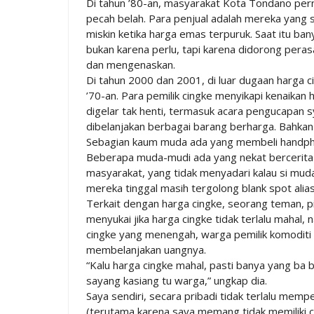
Di tahun ’80-an, masyarakat Kota Tondano per
pecah belah. Para penjual adalah mereka yang 
miskin ketika harga emas terpuruk. Saat itu b
bukan karena perlu, tapi karena didorong peras
dan mengenaskan.
Di tahun 2000 dan 2001, di luar dugaan harga c
’70-an. Para pemilik cingke menyikapi kenaika
digelar tak henti, termasuk acara pengucapan 
dibelanjakan berbagai barang berharga. Bahk
Sebagian kaum muda ada yang membeli handpho
Beberapa muda-mudi ada yang nekat bercerita
masyarakat, yang tidak menyadari kalau si muda
mereka tinggal masih tergolong blank spot alias
Terkait dengan harga cingke, seorang teman, p
menyukai jika harga cingke tidak terlalu mahal,
cingke yang menengah, warga pemilik komoditi i
membelanjakan uangnya.
“Kalu harga cingke mahal, pasti banya yang ba
sayang kasiang tu warga,” ungkap dia.
Saya sendiri, secara pribadi tidak terlalu memp
(terutama karena saya memang tidak memiliki 