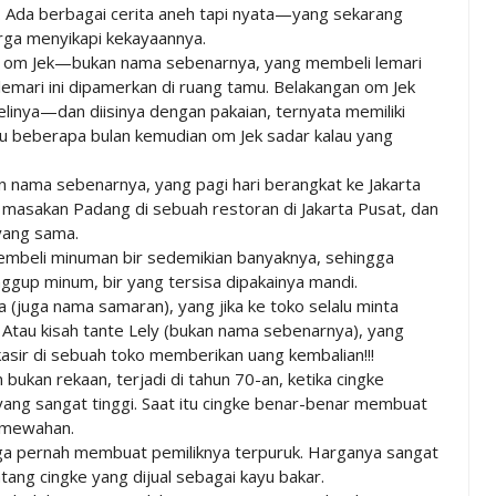
. Ada berbagai cerita aneh tapi nyata—yang sekarang
rga menyikapi kekayaannya.
g om Jek—bukan nama sebenarnya, yang membeli lemari
emari ini dipamerkan di ruang tamu. Belakangan om Jek
elinya—dan diisinya dengan pakaian, ternyata memiliki
Baru beberapa bulan kemudian om Jek sadar kalau yang
n nama sebenarnya, yang pagi hari berangkat ke Jakarta
masakan Padang di sebuah restoran di Jakarta Pusat, dan
yang sama.
embeli minuman bir sedemikian banyaknya, sehingga
ggup minum, bir yang tersisa dipakainya mandi.
(juga nama samaran), yang jika ke toko selalu minta
 Atau kisah tante Lely (bukan nama sebenarnya), yang
asir di sebuah toko memberikan uang kembalian!!!
 bukan rekaan, terjadi di tahun 70-an, ketika cingke
ng sangat tinggi. Saat itu cingke benar-benar membuat
kemewahan.
uga pernah membuat pemiliknya terpuruk. Harganya sangat
tang cingke yang dijual sebagai kayu bakar.