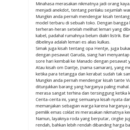
Minahasa merasakan nikmatnya jadi orang kaya
menjadi anekdot, tentang perilaku sejumlah wa
Mungkin anda pernah mendengar kisah tentan
model terbaru di sebuah toko. Dengan bangga l
terheran-heran setelah melihat lemari yang dib
kabel, padahal rumahnya belum dialiri listrik. 
dibelinya adalah lemari es alias kulkas.
Simak juga kisah tentang opa Hentje, juga buka
dengan pesawat Garuda, siang hari menyantap 
sore hari kembali ke Manado dengan pesawat 
Atau kisah om Dantje, (nama samaran), yang m
ketika para tetangga dan kerabat sudah tak san
Mungkin anda pernah mendengar kisah tante Via 
ditunjukkan barang yang harganya paling mahal.
merasa sangat terhina dan tersinggung ketika k
Cerita-cerita ini, yang semuanya kisah nyata dan
memanjakan sebagian warga karena harganya ya
pemilik emas coklat ini merasakan nikmatnya 
Namun, layaknya roda yang berputar, cingke j
rendah, bahkan lebih rendah dibanding harga ba