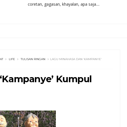
coretan, gagasan, khayalan, apa saja....
NT
LIFE
TULISAN RINGAN
LAGU MINAHASA DAN ‘KAMPANYE’
 ‘Kampanye’ Kumpul