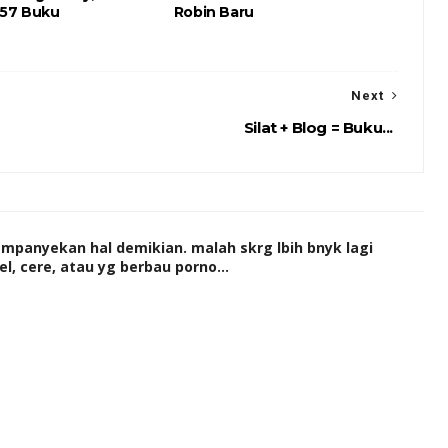
 57 Buku
Robin Baru
Next
Silat + Blog = Buku...
panyekan hal demikian. malah skrg lbih bnyk lagi
, cere, atau yg berbau porno...