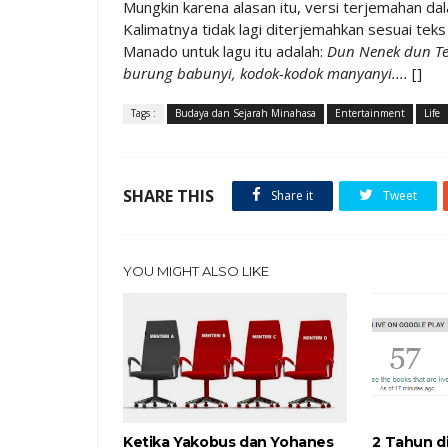
Mungkin karena alasan itu, versi terjemahan d
Kalimatnya tidak lagi diterjemahkan sesuai tek
Manado untuk lagu itu adalah:
Dun Nenek dun Tet
burung babunyi, kodok-kodok manyanyi....
[]
Tags :
Budaya dan Sejarah Minahasa
Entertainment
Life
SHARE THIS
Share it
Tweet
YOU MIGHT ALSO LIKE
Ketika Yakobus dan Yohanes
2 Tahun di