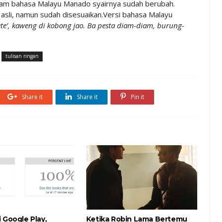
alam bahasa Malayu Manado syairnya sudah berubah.
s asli, namun sudah disesuaikan.Versi bahasa Malayu
e’, kaweng di kobong jao. Ba pesta diam-diam, burung-
tulisan ringan
Share it
Share it
Pin it
 Google Play,
Ketika Robin Lama Bertemu