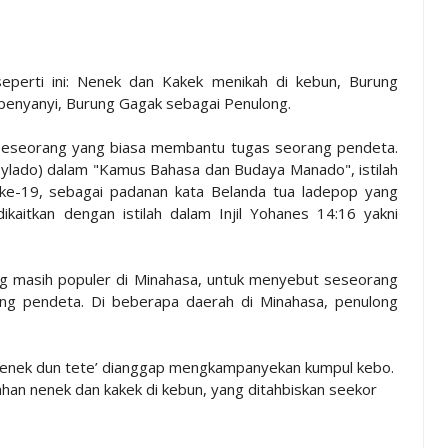
ra seperti ini: Nenek dan Kakek menikah di kebun, Burung
penyanyi, Burung Gagak sebagai Penulong.
t seseorang yang biasa membantu tugas seorang pendeta.
lado) dalam "Kamus Bahasa dan Budaya Manado", istilah
 ke-19, sebagai padanan kata Belanda tua ladepop yang
kaitkan dengan istilah dalam Injil Yohanes 14:16 yakni
ng masih populer di Minahasa, untuk menyebut seseorang
ng pendeta. Di beberapa daerah di Minahasa, penulong
un nenek dun tete’ dianggap mengkampanyekan kumpul kebo.
kahan nenek dan kakek di kebun, yang ditahbiskan seekor